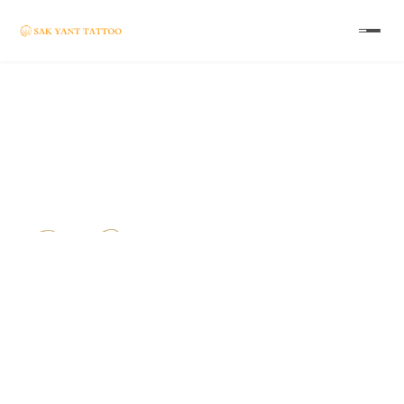
NIEUW
Authentieke
Sak Yant Tattoos