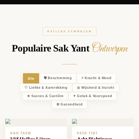
HEILIGE SYMBOLEN
Ontwerpen
Populaire Sak Yant
🛡
Bescherming
⚡
Kracht & Moed
Alle
♡
Liefde & Aantrekking
◎
Wijsheid & Inzicht
★
Succes & Carrière
✦
Geluk & Voorspoed
✿
Gezondheid
HAH TAEW
PAED TIDT