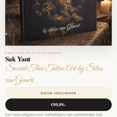
BOEK VAN SILAS VAN GEMERT
Sak Yant
Sacred Thai Tattoo Art by Silas
van Gemert
NIEUW VERSCHENEN
€99,99,-
Een luxe uitgave voor liefhebbers van authentieke Sak