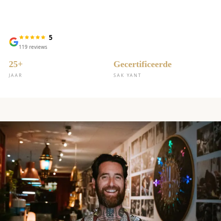
5
119
reviews
25+
Gecertificeerde
JAAR
SAK YANT