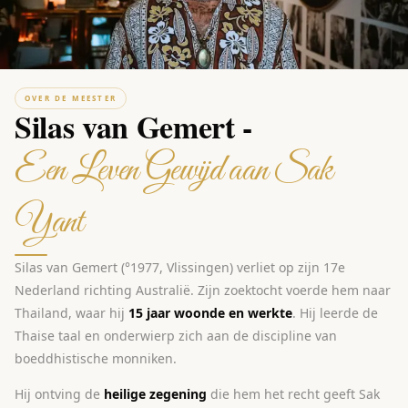
OVER DE MEESTER
Silas van Gemert -
Een Leven Gewijd aan Sak
Yant
Silas van Gemert (°1977, Vlissingen) verliet op zijn 17e
Nederland richting Australië. Zijn zoektocht voerde hem naar
Thailand, waar hij
15 jaar woonde en werkte
. Hij leerde de
Thaise taal en onderwierp zich aan de discipline van
boeddhistische monniken.
Hij ontving de
heilige zegening
die hem het recht geeft Sak