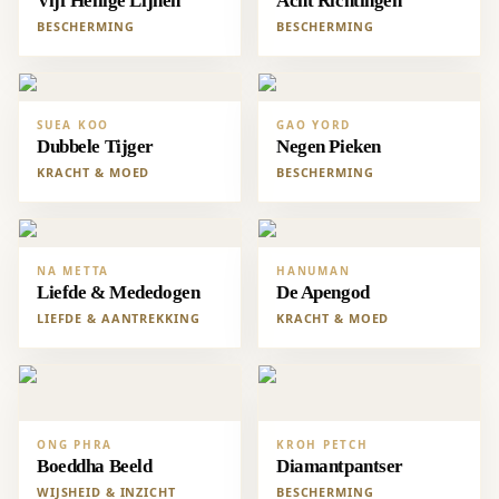
Vijf Heilige Lijnen
Acht Richtingen
BESCHERMING
BESCHERMING
SUEA KOO
GAO YORD
Dubbele Tijger
Negen Pieken
KRACHT & MOED
BESCHERMING
NA METTA
HANUMAN
Liefde & Mededogen
De Apengod
LIEFDE & AANTREKKING
KRACHT & MOED
ONG PHRA
KROH PETCH
Boeddha Beeld
Diamantpantser
WIJSHEID & INZICHT
BESCHERMING