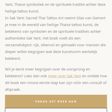
SAK YANT
Online
Yant, Thaise symboliek en de spirituele traditie achter deze
heilige tattoo kunst.
In Sak Yant: Sacred Thai Tattoo Art neemt Silas van Gemert
je mee in de wereld van heilige Thaise tattoo kunst, de
betekenis van symbolen en de spirituele tradities achter
WhatsApp
Reactie binnen 1 uur
authentieke Sak Yant. Het boek voelt als een
verzamelobject: rijk, sfeervol en gemaakt voor mensen die
AI Assistent
dieper willen begrijpen wat deze kunstvorm werkelijk
24/7 direct antwoord
betekent.
E-mail
Wil je eerst meer begrijpen over de oorsprong en
We reageren dezelfde dag
betekenis? Lees dan ook
meer over Sak Yant
en ontdek hoe
Bellen
dit boek een mooie eerste stap kan zijn vóór een consult of
Direct contact
afspraak.
VRAAG HET BOEK AAN