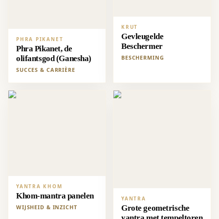
KRUT
Gevleugelde
PHRA PIKANET
Beschermer
Phra Pikanet, de
olifantsgod (Ganesha)
BESCHERMING
SUCCES & CARRIÈRE
YANTRA KHOM
Khom-mantra panelen
YANTRA
WIJSHEID & INZICHT
Grote geometrische
yantra met tempeltoren