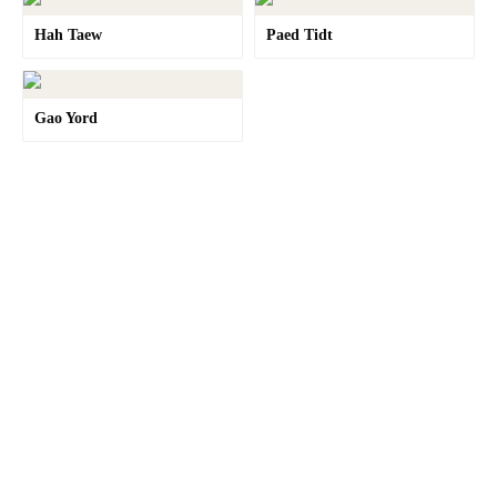
Hah Taew
Paed Tidt
Gao Yord