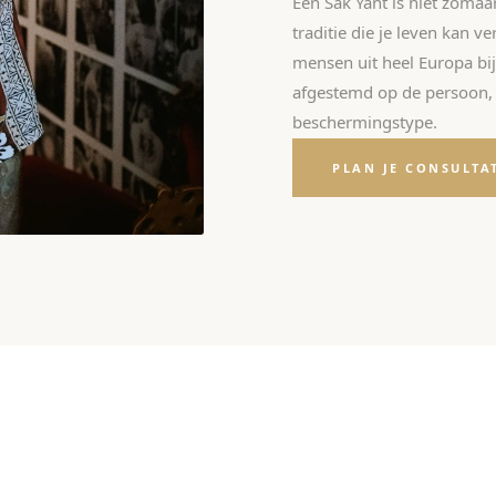
Een Sak Yant is niet zomaa
traditie die je leven kan 
mensen uit heel Europa bij d
afgestemd op de persoon, 
beschermingstype.
PLAN JE CONSULTA