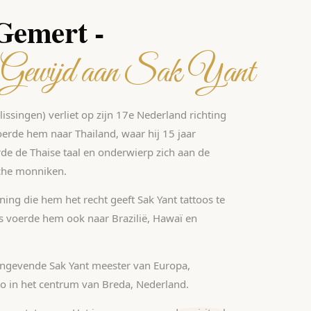
 Gemert -
 Gewijd aan Sak Yant
issingen) verliet op zijn 17e Nederland richting
voerde hem naar Thailand, waar hij 15 jaar
de de Thaise taal en onderwierp zich aan de
sche monniken.
ning die hem het recht geeft Sak Yant tattoos te
eis voerde hem ook naar Brazilië, Hawaï en
angevende Sak Yant meester van Europa,
io in het centrum van Breda, Nederland.