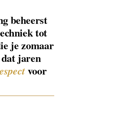
ng beheerst
echniek tot
 die je zomaar
 dat jaren
voor
respect