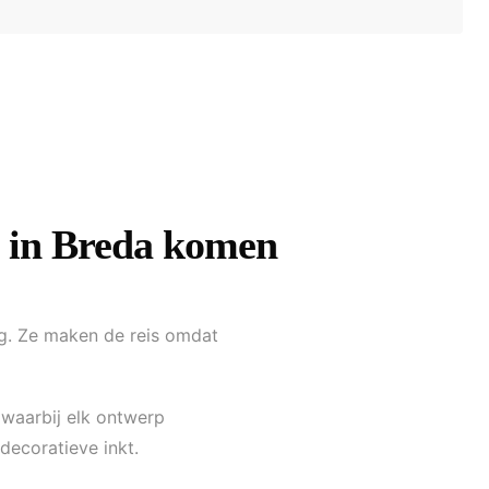
 in Breda komen
urg. Ze maken de reis omdat
 waarbij elk ontwerp
decoratieve inkt.