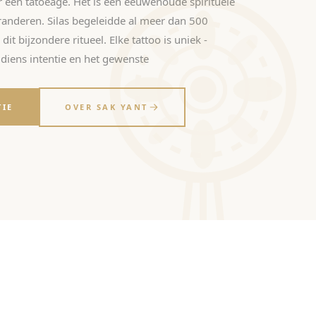
r een tatoeage. Het is een eeuwenoude spirituele
veranderen. Silas begeleidde al meer dan 500
it bijzondere ritueel. Elke tattoo is uniek -
diens intentie en het gewenste
TIE
OVER SAK YANT