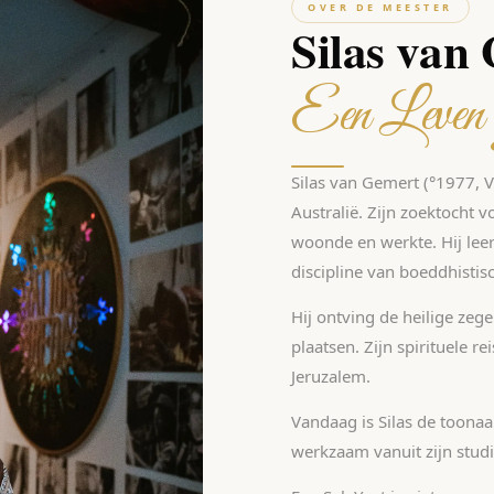
OVER DE MEESTER
Silas van
Een Leven
Silas van Gemert (°1977, Vl
Australië. Zijn zoektocht 
woonde en werkte. Hij leer
discipline van boeddhisti
Hij ontving de heilige zege
plaatsen. Zijn spirituele r
Jeruzalem.
Vandaag is Silas de toona
werkzaam vanuit zijn stud