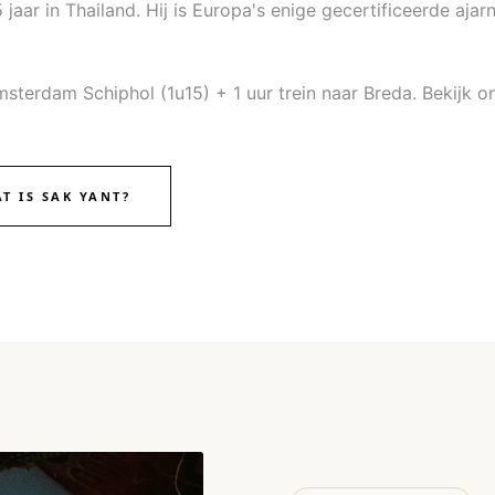
aar in Thailand. Hij is Europa's enige gecertificeerde ajar
Amsterdam Schiphol (1u15) + 1 uur trein naar Breda. Bekijk 
T IS SAK YANT?