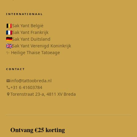
INTERNATIONAAL
Sak Yant België
Sak Yant Frankrijk
Sak Yant Duitsland
Sak Yant Verenigd Koninkrijk
✨ Heilige Thaise Tatoeage
CONTACT
info@tattoobreda.nl
+31 6 41603784
Torenstraat 23-a, 4811 XV Breda
Ontvang €25 korting
SAK YANT
Online