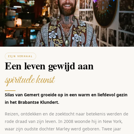
ZIJN VERHAAL
Een leven gewijd aan
spirituele kunst
Silas van Gemert groeide op in een warm en liefdevol gezin
in het Brabantse Klundert.
Reizen, ontdekken en de zoektocht naar betekenis werden de
rode draad van zijn leven. In 2008 woonde hij in New York,
waar zijn oudste dochter Marley werd geboren. Twee jaar