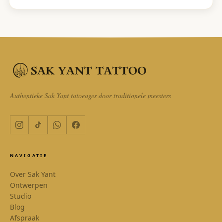
Authentieke Sak Yant tatoeages door traditionele meesters
NAVIGATIE
Over Sak Yant
Ontwerpen
Studio
Blog
Afspraak