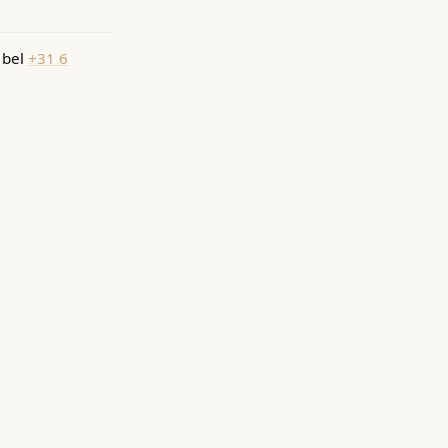
 bel
+31 6
SAK YANT
Online