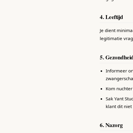
4. Leeftijd
Je dient minima
legitimatie vra
5. Gezondhei
Informeer on
zwangerscha
Kom nuchter 
Sak Yant Stu
klant dit niet
6. Nazorg