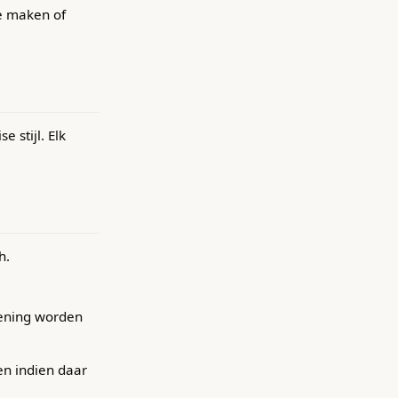
te maken of
 stijl. Elk
h.
kening worden
en indien daar