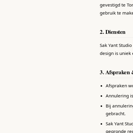
gevestigd te To
gebruik te mak
2. Diensten
Sak Yant Studio 
design is uniek
3. Afspraken 
Afspraken wo
Annulering is
Bij annuleri
gebracht.
Sak Yant Stu
gegronde red