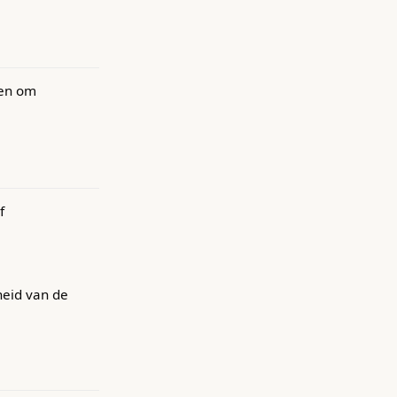
nen om
f
heid van de