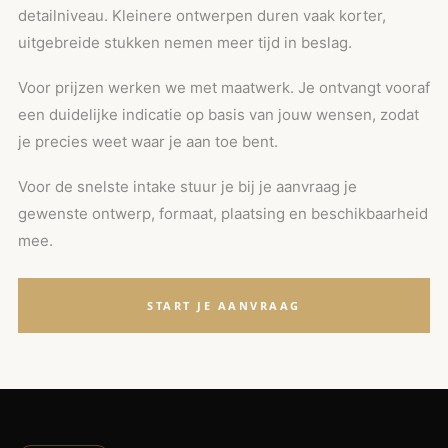
detailniveau. Kleinere ontwerpen duren vaak korter,
uitgebreide stukken nemen meer tijd in beslag.
Voor prijzen werken we met maatwerk. Je ontvangt vooraf
een duidelijke indicatie op basis van jouw wensen, zodat
je precies weet waar je aan toe bent.
Voor de snelste intake stuur je bij je aanvraag je
gewenste ontwerp, formaat, plaatsing en beschikbaarheid
mee.
START JE AANVRAAG