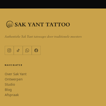
Authentieke Sak Yant tatoeages door traditionele meesters
NAVIGATIE
Over Sak Yant
Ontwerpen
Studio
Blog
Afspraak