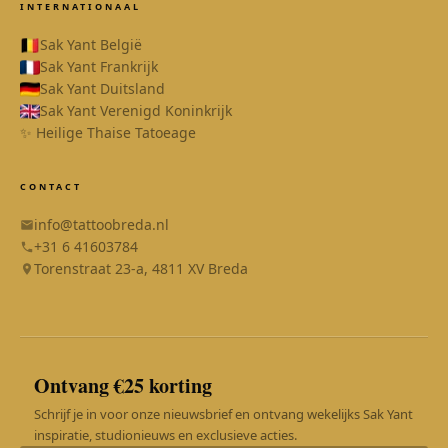
INTERNATIONAAL
Sak Yant België
Sak Yant Frankrijk
Sak Yant Duitsland
Sak Yant Verenigd Koninkrijk
✨ Heilige Thaise Tatoeage
CONTACT
info@tattoobreda.nl
+31 6 41603784
Torenstraat 23-a, 4811 XV Breda
Ontvang €25 korting
SAK YANT
Online
Schrijf je in voor onze nieuwsbrief en ontvang wekelijks Sak Yant
inspiratie, studionieuws en exclusieve acties.