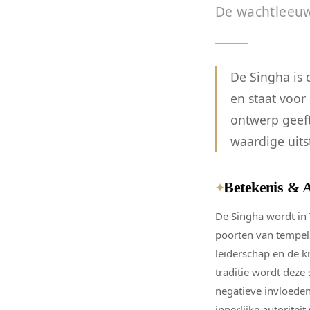
De wachtleeu
De Singha is 
en staat voor
ontwerp geeft
waardige uits
Betekenis & 
✦
De Singha wordt in
poorten van tempels
leiderschap en de k
traditie wordt deze
negatieve invloeden
innerlijke autoritei