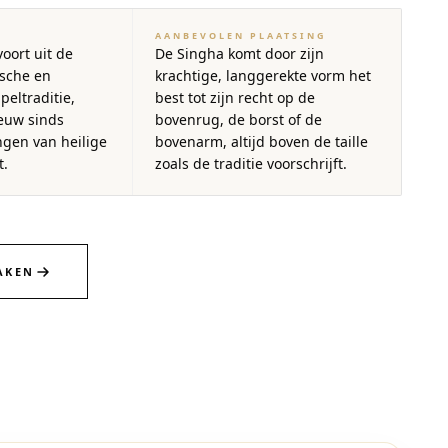
AANBEVOLEN PLAATSING
oort uit de
De Singha komt door zijn
ische en
krachtige, langgerekte vorm het
eltraditie,
best tot zijn recht op de
euw sinds
bovenrug, de borst of de
gen van heilige
bovenarm, altijd boven de taille
t.
zoals de traditie voorschrijft.
AKEN