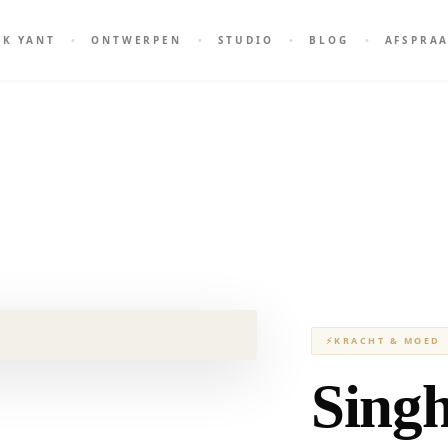
AK YANT
ONTWERPEN
STUDIO
BLOG
AFSPRA
⚡
KRACHT & MOED
Sing