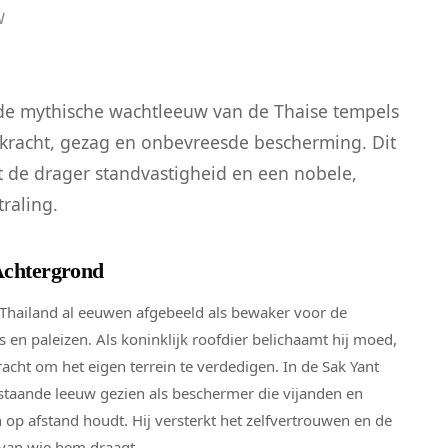
w
de mythische wachtleeuw van de Thaise tempels
 kracht, gezag en onbevreesde bescherming. Dit
 de drager standvastigheid en een nobele,
traling.
Achtergrond
 Thailand al eeuwen afgebeeld als bewaker voor de
 en paleizen. Als koninklijk roofdier belichaamt hij moed,
racht om het eigen terrein te verdedigen. In de Sak Yant
 staande leeuw gezien als beschermer die vijanden en
 op afstand houdt. Hij versterkt het zelfvertrouwen en de
t van wie hem draagt.