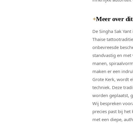
Meer over di
✦
De Singha Sak Yant 
Thaise tattootradit
onbevreesde besche
standvastig en met
manen, spiraalvorm
maken er een indruk
Grote Kerk, wordt 
techniek. Deze tradi
worden geplaatst, g
Wij bespreken voora
precies past bij het 
met een diepe, aut