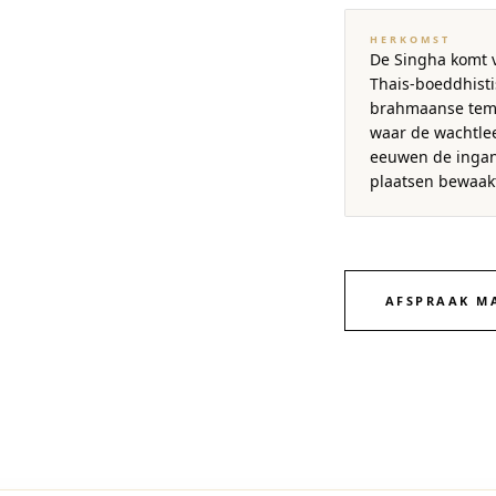
HERKOMST
De Singha komt v
Thais-boeddhist
brahmaanse temp
waar de wachtle
eeuwen de ingan
plaatsen bewaak
AFSPRAAK M