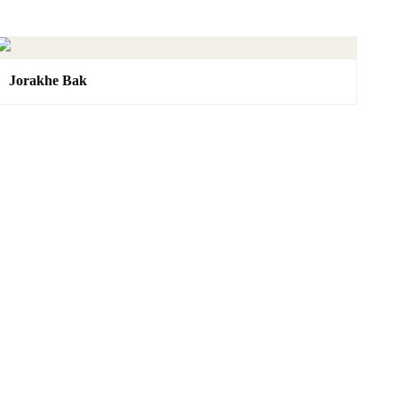
Jorakhe Bak
SAK YANT
Online