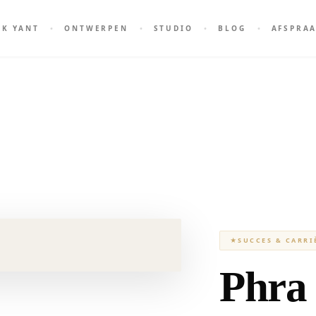
AK YANT
ONTWERPEN
STUDIO
BLOG
AFSPRA
★
SUCCES & CARRI
Phra