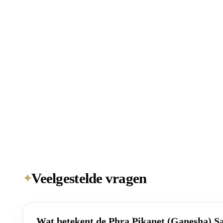
Veelgestelde vragen
✦
Wat betekent de Phra Pikanet (Ganesha) S