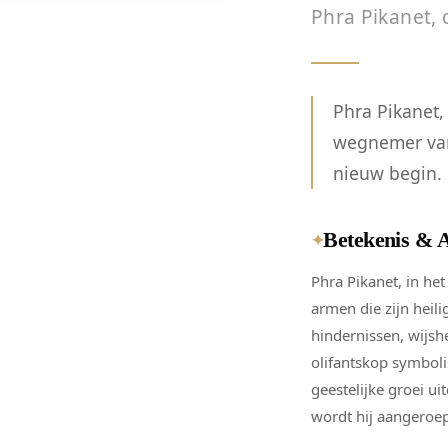
Phra Pikanet, 
Phra Pikanet,
wegnemer van 
nieuw begin.
Betekenis & 
✦
Phra Pikanet, in he
armen die zijn heil
hindernissen, wijsh
olifantskop symbolis
geestelijke groei u
wordt hij aangeroe