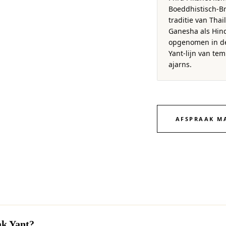
Boeddhistisch-
traditie van Thai
Ganesha als Hin
opgenomen in de
Yant-lijn van te
ajarns.
AFSPRAAK M
ak Yant?