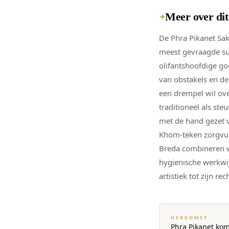
Meer over di
✦
De Phra Pikanet Sak
meest gevraagde suc
olifantshoofdige g
van obstakels en d
een drempel wil ove
traditioneel als st
met de hand gezet v
Khom-teken zorgvuld
Breda combineren w
hygienische werkwijz
artistiek tot zijn re
HERKOMST
Phra Pikanet kom