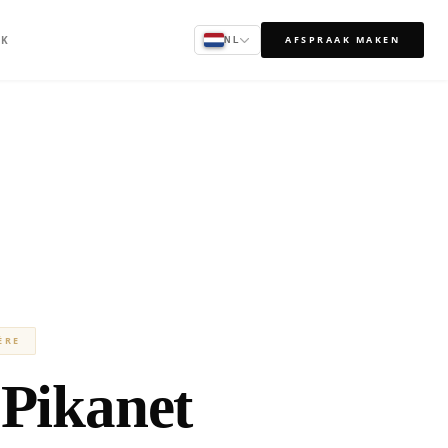
AK
AFSPRAAK MAKEN
NL
ÈRE
 Pikanet