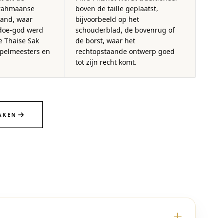
Brahmaanse
boven de taille geplaatst,
land, waar
bijvoorbeeld op het
doe-god werd
schouderblad, de bovenrug of
 Thaise Sak
de borst, waar het
mpelmeesters en
rechtopstaande ontwerp goed
tot zijn recht komt.
AKEN