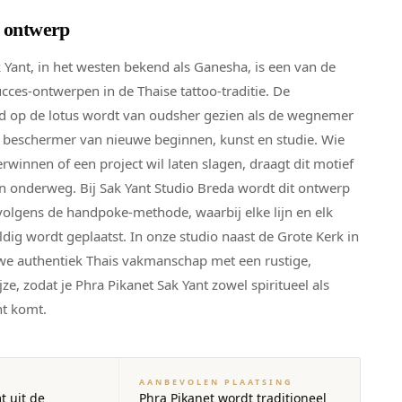
t ontwerp
 Yant, in het westen bekend als Ganesha, is een van de
ces-ontwerpen in de Thaise tattoo-traditie. De
od op de lotus wordt van oudsher gezien als de wegnemer
e beschermer van nieuwe beginnen, kunst en studie. Wie
rwinnen of een project wil laten slagen, draagt dit motief
eun onderweg. Bij Sak Yant Studio Breda wordt dit ontwerp
olgens de handpoke-methode, waarbij elke lijn en elk
ig wordt geplaatst. In onze studio naast de Grote Kerk in
e authentiek Thais vakmanschap met een rustige,
e, zodat je Phra Pikanet Sak Yant zowel spiritueel als
cht komt.
AANBEVOLEN PLAATSING
t uit de
Phra Pikanet wordt traditioneel