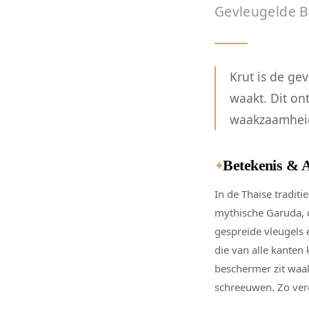
Gevleugelde 
Krut is de ge
waakt. Dit on
waakzaamheid
Betekenis & 
✦
In de Thaise tradit
mythische Garuda, d
gespreide vleugels
die van alle kanten 
beschermer zit waak
schreeuwen. Zo vere