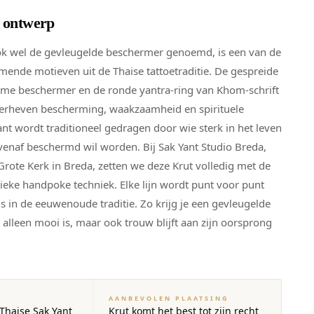
t ontwerp
ook wel de gevleugelde beschermer genoemd, is een van de
mende motieven uit de Thaise tattoetraditie. De gespreide
ame beschermer en de ronde yantra-ring van Khom-schrift
erheven bescherming, waakzaamheid en spirituele
ant wordt traditioneel gedragen door wie sterk in het leven
venaf beschermd wil worden. Bij Sak Yant Studio Breda,
Grote Kerk in Breda, zetten we deze Krut volledig met de
ieke handpoke techniek. Elke lijn wordt punt voor punt
ls in de eeuwenoude traditie. Zo krijg je een gevleugelde
 alleen mooi is, maar ook trouw blijft aan zijn oorsprong
AANBEVOLEN PLAATSING
 Thaise Sak Yant
Krut komt het best tot zijn recht