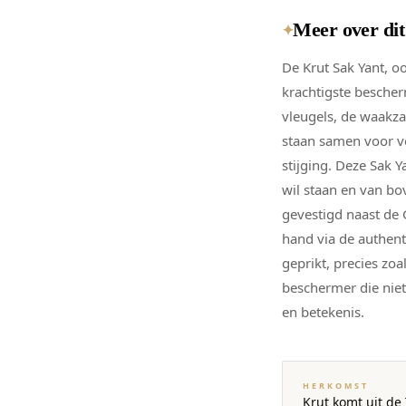
Meer over di
✦
De Krut Sak Yant, 
krachtigste bescher
vleugels, de waakz
staan samen voor v
stijging. Deze Sak Y
wil staan en van bo
gevestigd naast de 
hand via de authent
geprikt, precies zoa
beschermer die niet
en betekenis.
HERKOMST
Krut komt uit de