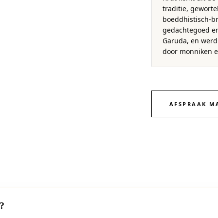
traditie, geworte
boeddhistisch-
gedachtegoed en
Garuda, en wer
door monniken e
AFSPRAAK M
?