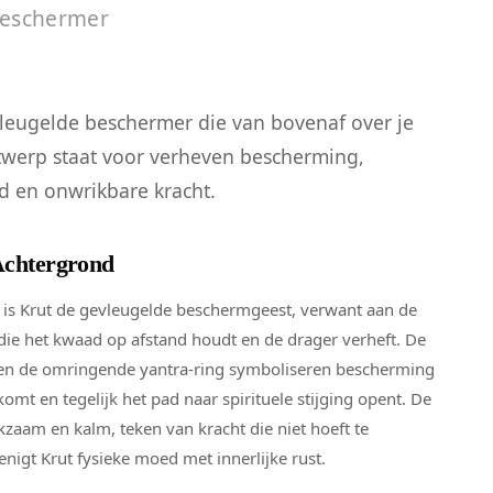
Beschermer
vleugelde beschermer die van bovenaf over je
twerp staat voor verheven bescherming,
 en onwrikbare kracht.
Achtergrond
ie is Krut de gevleugelde beschermgeest, verwant aan de
ie het kwaad op afstand houdt en de drager verheft. De
 en de omringende yantra-ring symboliseren bescherming
komt en tegelijk het pad naar spirituele stijging opent. De
zaam en kalm, teken van kracht die niet hoeft te
nigt Krut fysieke moed met innerlijke rust.