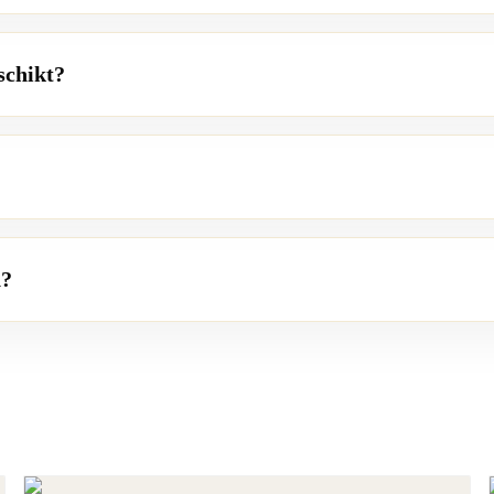
schikt?
n?