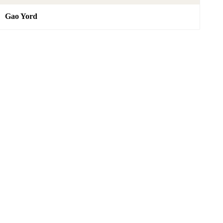
Gao Yord
SAK YANT
Online