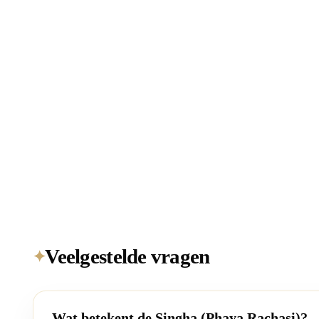
Veelgestelde vragen
✦
Wat betekent de Singha (Phaya Rachasi)?