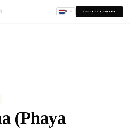
AK
AFSPRAAK MAKEN
NL
ha (Phaya