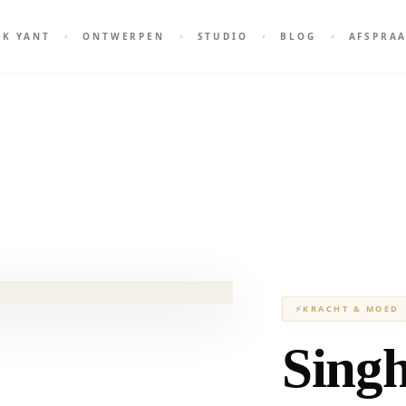
AK YANT
ONTWERPEN
STUDIO
BLOG
AFSPRA
⚡
KRACHT & MOED
Sing