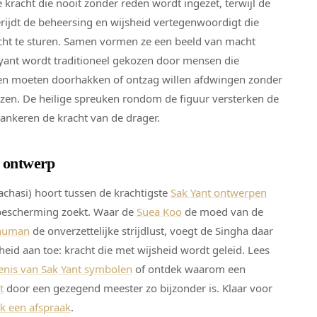
kracht die nooit zonder reden wordt ingezet, terwijl de
ijdt de beheersing en wijsheid vertegenwoordigt die
cht te sturen. Samen vormen ze een beeld van macht
 yant wordt traditioneel gekozen door mensen die
en moeten doorhakken of ontzag willen afdwingen zonder
ezen. De heilige spreuken rondom de figuur versterken de
ankeren de kracht van de drager.
t ontwerp
chasi) hoort tussen de krachtigste
Sak Yant ontwerpen
bescherming zoekt. Waar de
Suea Koo
de moed van de
numan
de onverzettelijke strijdlust, voegt de Singha daar
heid aan toe: kracht die met wijsheid wordt geleid. Lees
enis van Sak Yant symbolen
of ontdek waarom een
t
door een gezegend meester zo bijzonder is. Klaar voor
k een afspraak
.