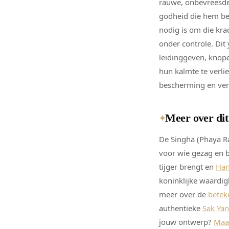
rauwe, onbevreesde 
godheid die hem ber
nodig is om die kra
onder controle. Dit
leidinggeven, knop
hun kalmte te verli
bescherming en ver
Meer over di
✦
De Singha (Phaya Ra
voor wie gezag en 
tijger brengt en
Ha
koninklijke waardig
meer over de
betek
authentieke
Sak Yan
jouw ontwerp?
Maa