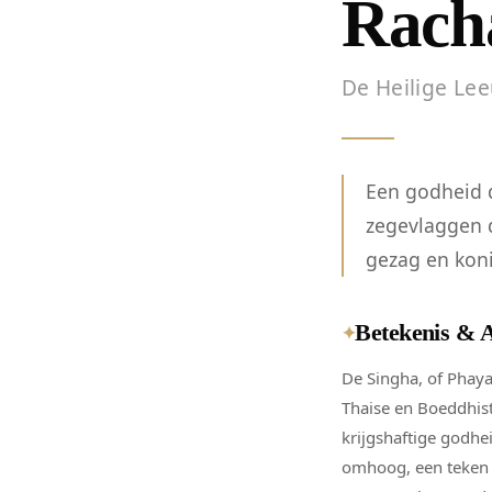
Racha
De Heilige Le
Een godheid d
zegevlaggen d
gezag en koni
Betekenis & 
✦
De Singha, of Phaya
Thaise en Boeddhisti
krijgshaftige godhe
omhoog, een teken 