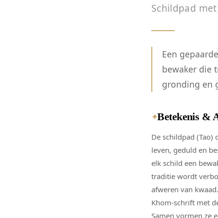
Schildpad me
Een gepaarde
bewaker die t
gronding en 
Betekenis & 
✦
De schildpad (Tao) 
leven, geduld en bes
elk schild een bewa
traditie wordt verb
afweren van kwaad.
Khom-schrift met d
Samen vormen ze ee