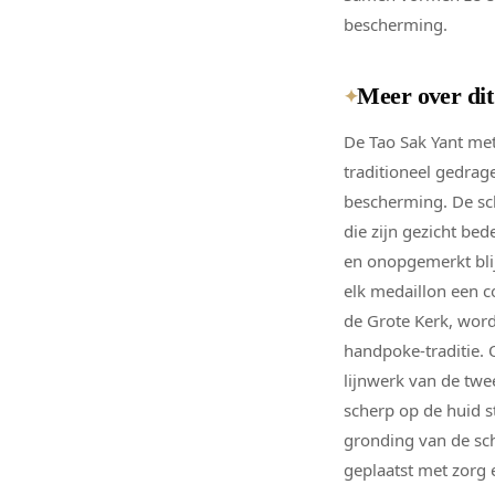
bescherming.
Meer over di
✦
De Tao Sak Yant me
traditioneel gedrag
bescherming. De sch
die zijn gezicht be
en onopgemerkt bli
elk medaillon een co
de Grote Kerk, word
handpoke-traditie. 
lijnwerk van de twe
scherp op de huid st
gronding van de sc
geplaatst met zorg e