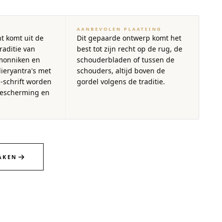
AANBEVOLEN PLAATSING
t komt uit de
Dit gepaarde ontwerp komt het
raditie van
best tot zijn recht op de rug, de
monniken en
schouderbladen of tussen de
ieryantra's met
schouders, altijd boven de
-schrift worden
gordel volgens de traditie.
bescherming en
AKEN