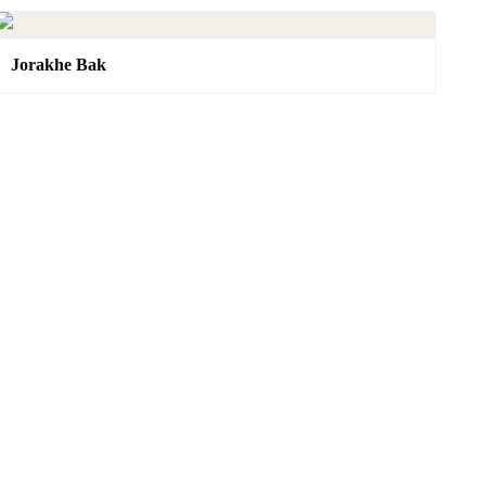
Jorakhe Bak
SAK YANT
Online