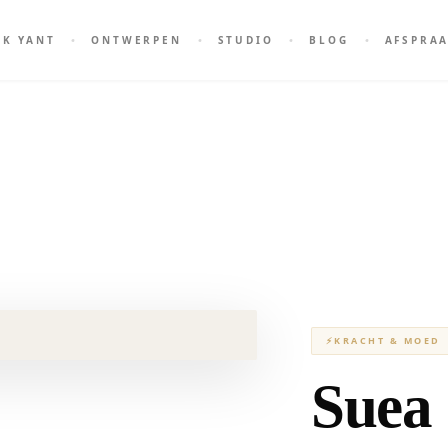
AK YANT
ONTWERPEN
STUDIO
BLOG
AFSPRA
⚡
KRACHT & MOED
Suea