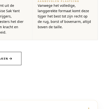
AANBEVOLEN PLAATSING
mt uit de
Vanwege het volledige,
se Sak Yant
langgerekte formaat komt deze
rijgers,
tijger het best tot zijn recht op
sters het dier
de rug, borst of bovenarm, altijd
n kracht en
boven de taille.
eid.
AKEN