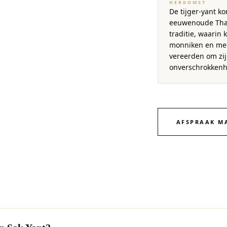
HERKOMST
De tijger-yant ko
eeuwenoude Thai
traditie, waarin k
monniken en mee
vereerden om zij
onverschrokkenh
AFSPRAAK M