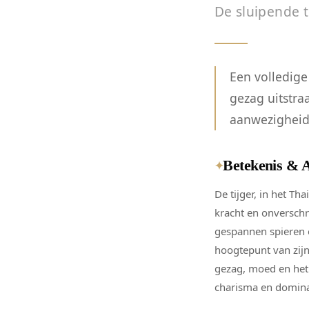
De sluipende t
Een volledige
gezag uitstra
aanwezigheid
Betekenis & 
✦
De tijger, in het Th
kracht en onversch
gespannen spieren e
hoogtepunt van zij
gezag, moed en het
charisma en domina