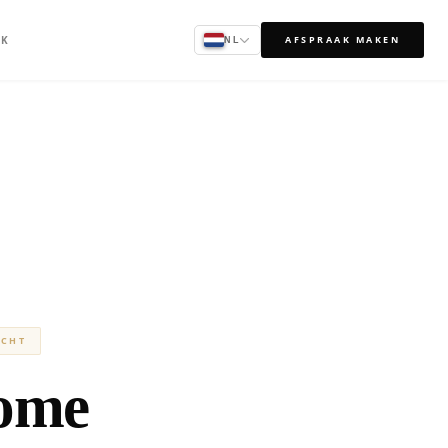
AK
AFSPRAAK MAKEN
NL
ICHT
ome