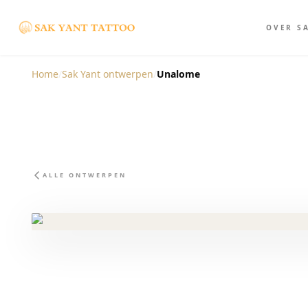
OVER S
Home
/
Sak Yant ontwerpen
/
Unalome
ALLE ONTWERPEN