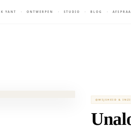
AK YANT
ONTWERPEN
STUDIO
BLOG
AFSPRA
◎
WIJSHEID & INZ
Unal