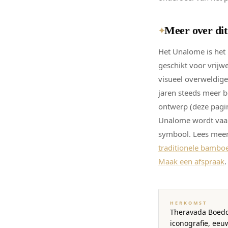
Meer over di
✦
Het Unalome is het 
geschikt voor vrijwe
visueel overweldige
jaren steeds meer be
ontwerp (deze pagi
Unalome wordt vaa
symbool. Lees mee
traditionele bamb
Maak een afspraak
.
HERKOMST
Theravada Boedd
iconografie, ee