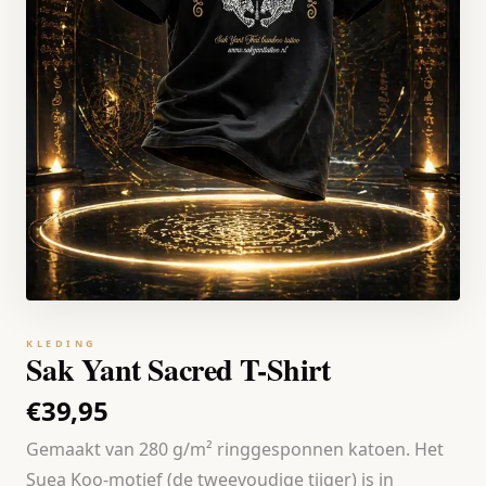
KLEDING
Sak Yant Sacred T-Shirt
€39,95
Gemaakt van 280 g/m² ringgesponnen katoen. Het
Suea Koo-motief (de tweevoudige tijger) is in