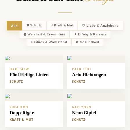
🛡
Schutz
⚡
Kraft & Mut
♡
Liebe & Anziehung
Alle
◎
Weisheit & Erkenntnis
★
Erfolg & Karriere
✦
Glück & Wohlstand
✿
Gesundheit
HAH TAEW
PAED TIDT
Fünf Heilige Linien
Acht Richtungen
SCHUTZ
SCHUTZ
SUEA KOO
GAO YORD
Doppeltiger
Neun Gipfel
KRAFT & MUT
SCHUTZ