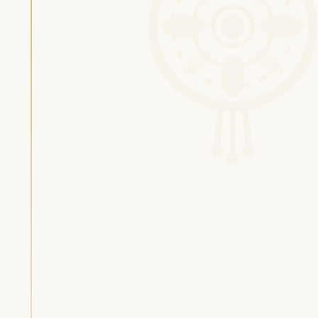
Silas van
Gemert