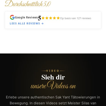
Durchschnittlich 5,0
5
Google Reviews
Op basis van 127 reviews
LEES ALLE REVIEWS →
VIDEO
Sieh dir
unsere Videos an
Erlebe unsere authentischen Sak Yant Tätowierungen in
Bewegung. In diesen Videos setzt Meister Silas van