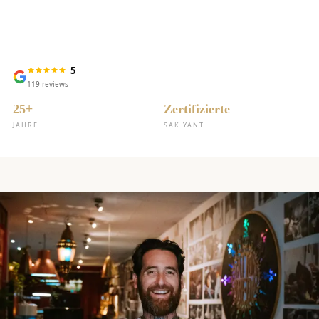
5
119
reviews
25+
Zertifizierte
JAHRE
SAK YANT