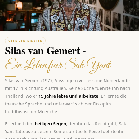
UBER DEN MEISTER
Silas van Gemert -
Ein Leben fuer Sak Yant
Silas van Gemert (1977, Vlissingen) verliess die Niederlande
mit 17 in Richtung Australien. Seine Suche fuehrte ihn nach
Thailand, wo er
15 Jahre lebte und arbeitete
. Er lernte die
thaiische Sprache und unterwarf sich der Disziplin
buddhistischer Moenche.
Er erhielt den
heiligen Segen
, der ihm das Recht gibt, Sak
Yant Tattoos zu setzen. Seine spirituelle Reise fuehrte ihn