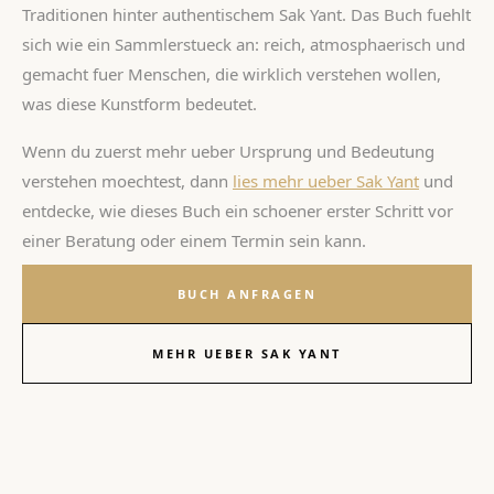
SAK YANT
Online
Traditionen hinter authentischem Sak Yant. Das Buch fuehlt
sich wie ein Sammlerstueck an: reich, atmosphaerisch und
gemacht fuer Menschen, die wirklich verstehen wollen,
was diese Kunstform bedeutet.
WhatsApp
Wenn du zuerst mehr ueber Ursprung und Bedeutung
Antwort innerhalb 1 Stunde
verstehen moechtest, dann
lies mehr ueber Sak Yant
und
entdecke, wie dieses Buch ein schoener erster Schritt vor
KI-Assistent
24/7 sofortige Antwort
einer Beratung oder einem Termin sein kann.
E-Mail
BUCH ANFRAGEN
Antwort am selben Tag
MEHR UEBER SAK YANT
Anrufen
Direkter Kontakt