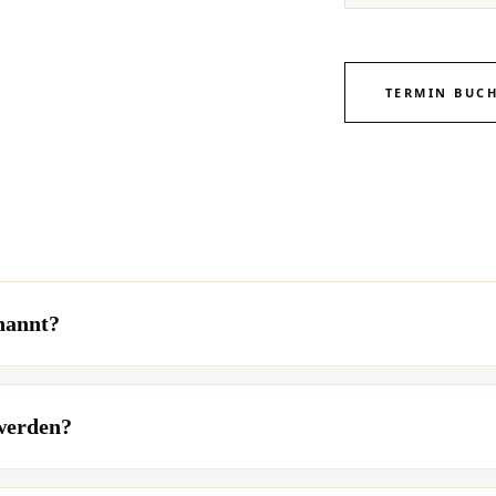
TERMIN BUC
nannt?
 werden?