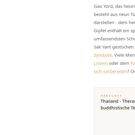
Gao Yord, das Neun-G
besteht aus neun Tü
darstellen - dem he
Gipfel enthält ein 
umfassendsten Schu
Sak Yant gestochen
Symbole
. Viele Me
Linien)
oder dem
Pa
sich vorbereiten
? O
HERKUNFT
Thailand - Thera
buddhistische Te