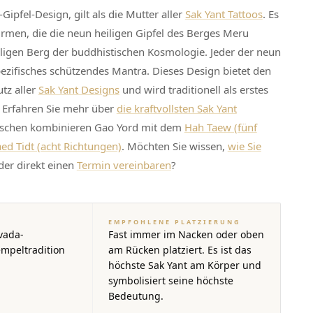
ipfel-Design, gilt als die Mutter aller
Sak Yant Tattoos
. Es
rmen, die die neun heiligen Gipfel des Berges Meru
iligen Berg der buddhistischen Kosmologie. Jeder der neun
spezifisches schützendes Mantra. Dieses Design bietet den
tz aller
Sak Yant Designs
und wird traditionell als erstes
. Erfahren Sie mehr über
die kraftvollsten Sak Yant
nschen kombinieren Gao Yord mit dem
Hah Taew (fünf
ed Tidt (acht Richtungen)
. Möchten Sie wissen,
wie Sie
der direkt einen
Termin vereinbaren
?
EMPFOHLENE PLATZIERUNG
vada-
Fast immer im Nacken oder oben
mpeltradition
am Rücken platziert. Es ist das
höchste Sak Yant am Körper und
symbolisiert seine höchste
Bedeutung.