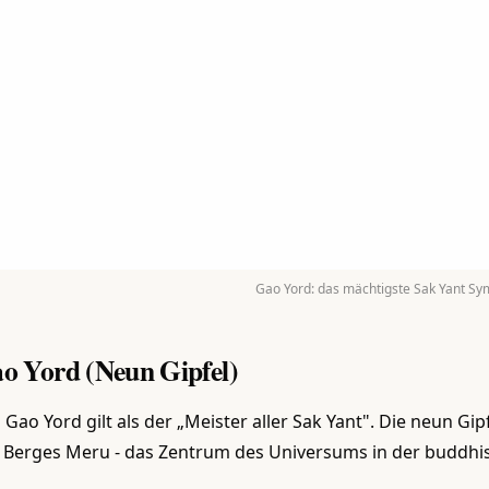
Gao Yord: das mächtigste Sak Yant Sy
o Yord (Neun Gipfel)
 Gao Yord gilt als der „Meister aller Sak Yant". Die neun Gi
 Berges Meru - das Zentrum des Universums in der buddhi