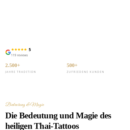
Bedeutung, Magie &
spiritueller Schutz
5
119
reviews
2.500+
500+
JAHRE TRADITION
ZUFRIEDENE KUNDEN
Bedeutung & Magie
Die Bedeutung und Magie des
heiligen Thai-Tattoos