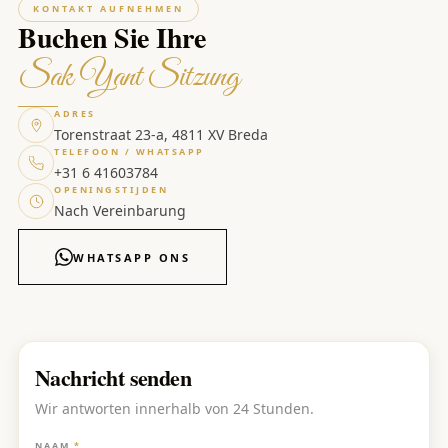
KONTAKT AUFNEHMEN
Buchen Sie Ihre
Sak Yant Sitzung
ADRES
Torenstraat 23-a, 4811 XV Breda
TELEFOON / WHATSAPP
+31 6 41603784
OPENINGSTIJDEN
Nach Vereinbarung
WHATSAPP ONS
Nachricht senden
Wir antworten innerhalb von 24 Stunden.
NAAM
*