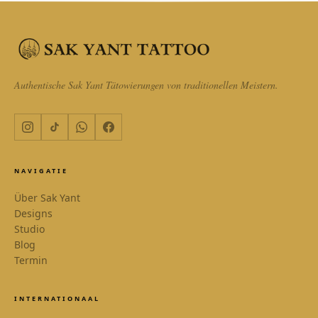
SAK YANT
Online
Authentische Sak Yant Tätowierungen von traditionellen Meistern.
WhatsApp
Antwort innerhalb 1 Stunde
KI-Assistent
24/7 sofortige Antwort
NAVIGATIE
E-Mail
Über Sak Yant
Antwort am selben Tag
Designs
Studio
Anrufen
Blog
Direkter Kontakt
Termin
INTERNATIONAAL