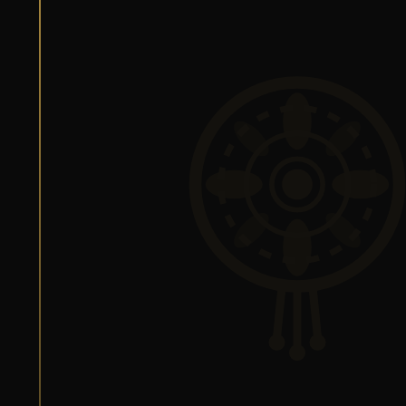
Silas van
Gemert