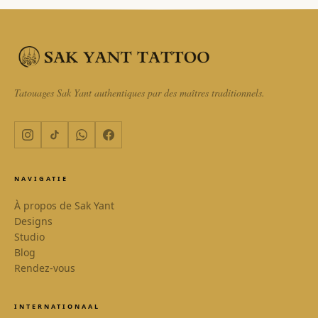
SAK YANT
En ligne
WhatsApp
Tatouages Sak Yant authentiques par des maîtres traditionnels.
Réponse sous 1 heure
Assistant IA
Réponse instantanée 24/7
NAVIGATIE
E-mail
Réponse le jour même
À propos de Sak Yant
Designs
Appeler
Studio
Contact direct
Blog
Rendez-vous
INTERNATIONAAL