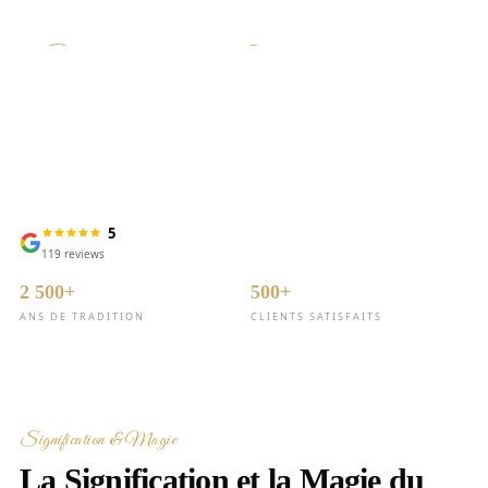
Signification, Magie &
Protection Spirituelle
5
119
reviews
2 500+
500+
ANS DE TRADITION
CLIENTS SATISFAITS
Signification & Magie
La Signification et la Magie du