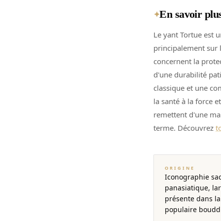
En savoir plu
✦
Le yant Tortue est u
principalement sur l
concernent la protec
d'une durabilité pa
classique et une c
la santé à la force 
remettent d'une mal
terme. Découvrez
t
ORIGINE
Iconographie sa
panasiatique, l
présente dans la
populaire bouddh