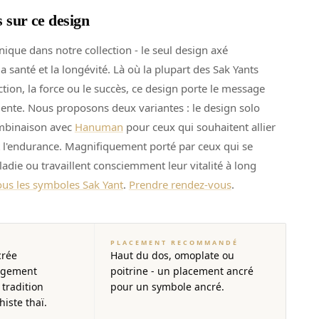
s sur ce design
nique dans notre collection - le seul design axé
a santé et la longévité. Là où la plupart des Sak Yants
tion, la force ou le succès, ce design porte le message
tiente. Nous proposons deux variantes : le design solo
ombinaison avec
Hanuman
pour ceux qui souhaitent allier
et l'endurance. Magnifiquement porté par ceux qui se
adie ou travaillent consciemment leur vitalité à long
ous les symboles Sak Yant
.
Prendre rendez-vous
.
PLACEMENT RECOMMANDÉ
crée
Haut du dos, omoplate ou
argement
poitrine - un placement ancré
 tradition
pour un symbole ancré.
iste thaï.