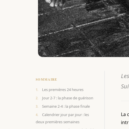
Les
SOMMAIRE
Sui
Les premières 24 heures
Jour 2-7 : la phase de guérison
Semaine 2-4 : la phase finale
La 
Calendrier jour par jour : les
deux premières semaines
int