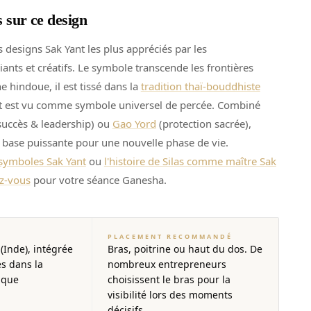
s sur ce design
 designs Sak Yant les plus appréciés par les
ants et créatifs. Le symbole transcende les frontières
ne hindoue, il est tissé dans la
tradition thaï-bouddhiste
et est vu comme symbole universel de percée. Combiné
succès & leadership) ou
Gao Yord
(protection sacrée),
base puissante pour une nouvelle phase de vie.
 symboles Sak Yant
ou
l'histoire de Silas comme maître Sak
z-vous
pour votre séance Ganesha.
PLACEMENT RECOMMANDÉ
(Inde), intégrée
Bras, poitrine ou haut du dos. De
es dans la
nombreux entrepreneurs
ique
choisissent le bras pour la
visibilité lors des moments
décisifs.