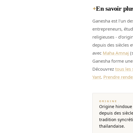
En savoir plu
✦
Ganesha est l'un des
entrepreneurs, étudi
religieuses - d'origi
depuis des siècles 
avec
Maha Amnaj
(
Ganesha forme une 
Découvrez
tous les
Yant
.
Prendre rende
ORIGINE
Origine hindoue 
depuis des siècl
tradition syncrét
thaïlandaise.