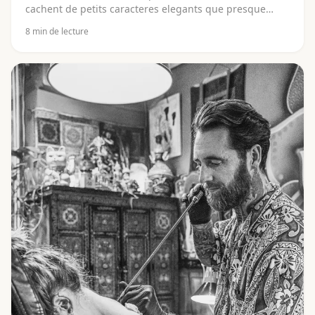
cachent de petits caracteres elegants que presque
personne ne sait lire. Ce sont pourtant eux qui portent
8
min de lecture
l'essentiel. Decouvre de quelle ecriture il s'agit (le
Khom), de quelle langue elle vient (le pali), ce que
signifient les lettres (kata) et pourquoi il ne faut jamais
les faire copier depuis internet.