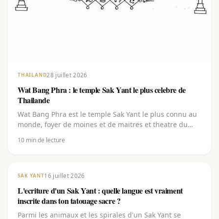
28 juillet 2026
THAILAND
Wat Bang Phra : le temple Sak Yant le plus celebre de
Thailande
Wat Bang Phra est le temple Sak Yant le plus connu au
monde, foyer de moines et de maitres et theatre du
festival annuel Wai Khru ou des milliers de personnes
10
min de lecture
font rebenir leur tatouage sacre. Decouvre ce que
represente le temple, comment se deroule un tatouage
de temple et comment vivre cette meme tradition plus
pres de chez toi.
16 juillet 2026
SAK YANT
L'ecriture d'un Sak Yant : quelle langue est vraiment
inscrite dans ton tatouage sacre ?
Parmi les animaux et les spirales d'un Sak Yant se