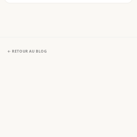
connus, du Gao Yord au Hah Taew.
← RETOUR AU BLOG