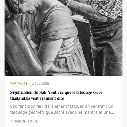
14 juillet 2026
SAK YANT
Signification du Sak Yant : ce que le tatouage sacré
thaïlandais veut vraiment dire
Sak Yant signifie littéralement "tatouer un yantra" : un
tatouage géométrique sacré avec une mantra et une
bénédiction. Découvre la signification en couches
11
min de lecture
derrière les lignes, l'écriture Khom et les yants les plus