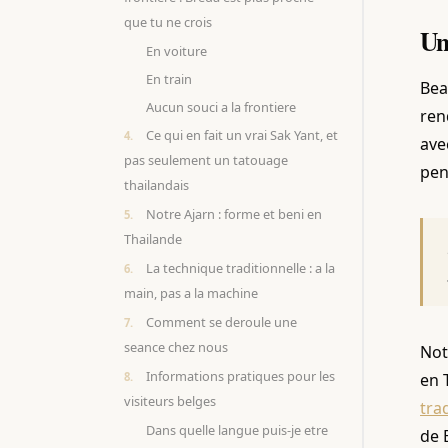
que tu ne crois
Un
En voiture
En train
Bea
Aucun souci a la frontiere
ren
Ce qui en fait un vrai Sak Yant, et
ave
pas seulement un tatouage
pen
thailandais
Notre Ajarn : forme et beni en
Thailande
La technique traditionnelle : a la
main, pas a la machine
Comment se deroule une
seance chez nous
Not
Informations pratiques pour les
en 
visiteurs belges
tra
Dans quelle langue puis-je etre
de 