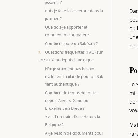
accueilli ?
Dan
Puis-je faire l'aller-retour dans la
journee ?
pou
Que dois-je apporter et
ou 
comment me preparer ?
une
Combien coute un Sak Yant ?
not
Questions frequentes (FAQ) sur
un Sak Yant depuis la Belgique
Po
N'ai-je vraiment pas besoin
d'aller en Thailande pour un Sak
Le 
Yant authentique ?
mil
Combien de temps de route
depuis Anvers, Gand ou
don
Bruxelles vers Breda ?
voy
Y a-t-il un train direct depuis la
Belgique ?
Mai
Ai-je besoin de documents pour
rar