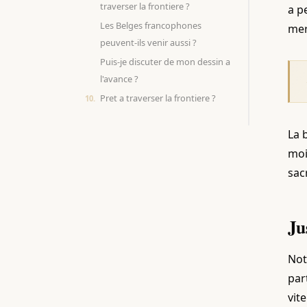
traverser la frontiere ?
a p
Les Belges francophones
mer
peuvent-ils venir aussi ?
Puis-je discuter de mon dessin a
l'avance ?
Pret a traverser la frontiere ?
La 
moi
sac
Ju
Not
par
vit