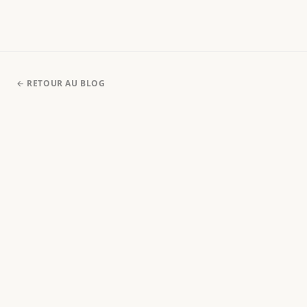
les faire copier depuis internet.
← RETOUR AU BLOG