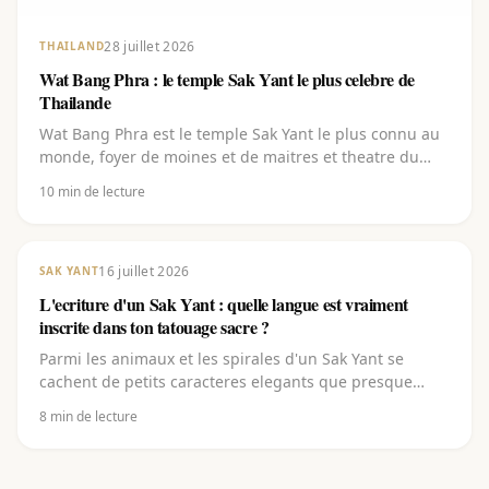
28 juillet 2026
THAILAND
Wat Bang Phra : le temple Sak Yant le plus celebre de
Thailande
Wat Bang Phra est le temple Sak Yant le plus connu au
monde, foyer de moines et de maitres et theatre du
festival annuel Wai Khru ou des milliers de personnes
10
min de lecture
font rebenir leur tatouage sacre. Decouvre ce que
represente le temple, comment se deroule un tatouage
de temple et comment vivre cette meme tradition plus
pres de chez toi.
16 juillet 2026
SAK YANT
L'ecriture d'un Sak Yant : quelle langue est vraiment
inscrite dans ton tatouage sacre ?
Parmi les animaux et les spirales d'un Sak Yant se
cachent de petits caracteres elegants que presque
personne ne sait lire. Ce sont pourtant eux qui portent
8
min de lecture
l'essentiel. Decouvre de quelle ecriture il s'agit (le
Khom), de quelle langue elle vient (le pali), ce que
signifient les lettres (kata) et pourquoi il ne faut jamais