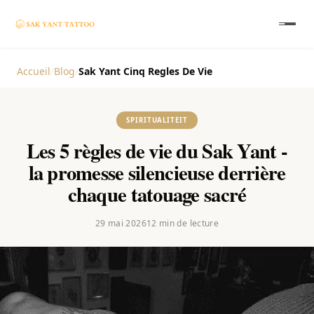
Accueil
/
Blog
/
Sak Yant Cinq Regles De Vie
SPIRITUALITEIT
Les 5 règles de vie du Sak Yant -
la promesse silencieuse derrière
chaque tatouage sacré
29 mai 2026
12
min de lecture