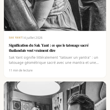
14 juillet 2026
SAK YANT
Signification du Sak Yant : ce que le tatouage sacré
thaïlandais veut vraiment dire
Sak Yant signifie littéralement "tatouer un yantra" : un
tatouage géométrique sacré avec une mantra et une
bénédiction. Découvre la signification en couches
11
min de lecture
derrière les lignes, l'écriture Khom et les yants les plus
connus, du Gao Yord au Hah Taew.