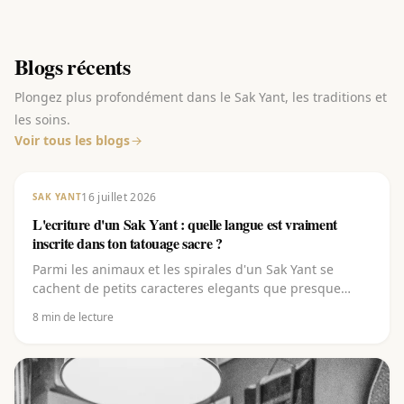
Blogs récents
Plongez plus profondément dans le Sak Yant, les traditions et
les soins.
Voir tous les blogs
16 juillet 2026
SAK YANT
L'ecriture d'un Sak Yant : quelle langue est vraiment
inscrite dans ton tatouage sacre ?
Parmi les animaux et les spirales d'un Sak Yant se
cachent de petits caracteres elegants que presque
personne ne sait lire. Ce sont pourtant eux qui portent
8
min de lecture
l'essentiel. Decouvre de quelle ecriture il s'agit (le
Khom), de quelle langue elle vient (le pali), ce que
signifient les lettres (kata) et pourquoi il ne faut jamais
les faire copier depuis internet.