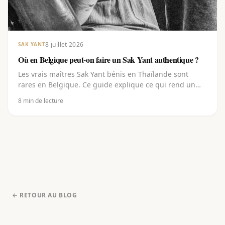
8 juillet 2026
SAK YANT
Où en Belgique peut-on faire un Sak Yant authentique ?
Les vrais maîtres Sak Yant bénis en Thaïlande sont
rares en Belgique. Ce guide explique ce qui rend un
Sak Yant authentique, où aller en Belgique et autour, à
8
min de lecture
quoi faire attention, et comment choisir un motif et
réserver auprès d'un maître béni en Thaïlande.
← RETOUR AU BLOG