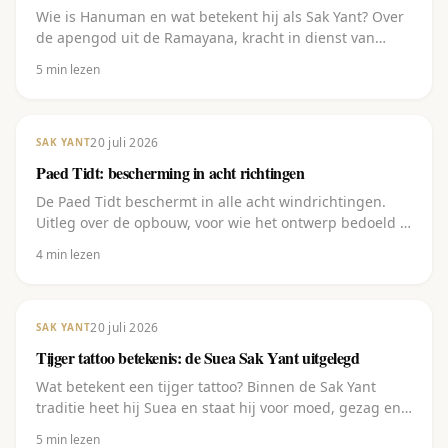
Wie is Hanuman en wat betekent hij als Sak Yant? Over
de apengod uit de Ramayana, kracht in dienst van
toewijding, en de vijf varianten.
5
min lezen
20 juli 2026
SAK YANT
Paed Tidt: bescherming in acht richtingen
De Paed Tidt beschermt in alle acht windrichtingen.
Uitleg over de opbouw, voor wie het ontwerp bedoeld is
en waar je het laat zetten.
4
min lezen
20 juli 2026
SAK YANT
Tijger tattoo betekenis: de Suea Sak Yant uitgelegd
Wat betekent een tijger tattoo? Binnen de Sak Yant
traditie heet hij Suea en staat hij voor moed, gezag en
bescherming. Uitleg plus de varianten.
5
min lezen