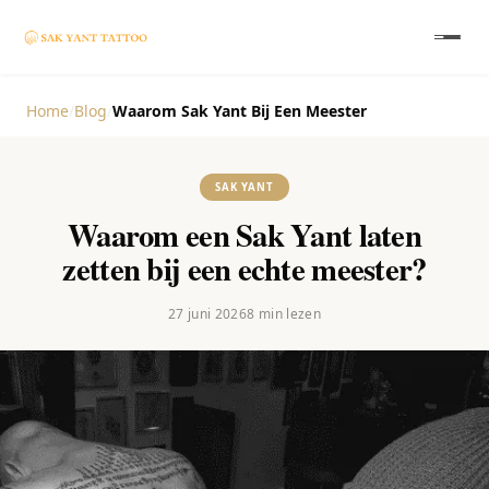
Home
/
Blog
/
Waarom Sak Yant Bij Een Meester
SAK YANT
Waarom een Sak Yant laten
zetten bij een echte meester?
27 juni 2026
8
min lezen