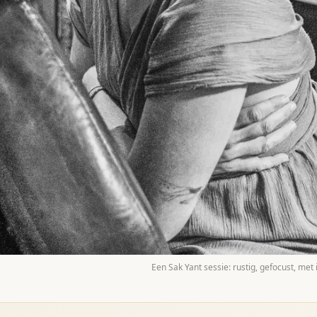
Een Sak Yant sessie: rustig, gefocust, met i