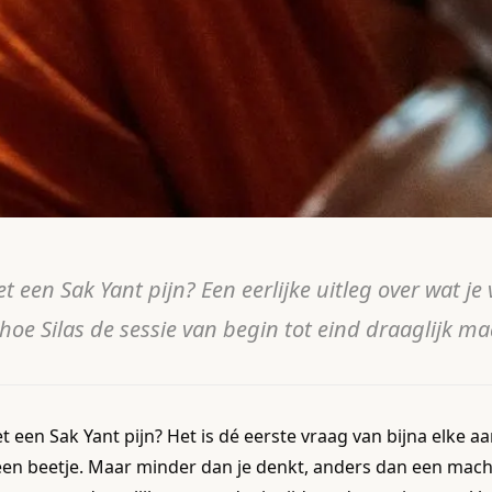
t een Sak Yant pijn? Een eerlijke uitleg over wat je
hoe Silas de sessie van begin tot eind draaglijk ma
t een Sak Yant pijn? Het is dé eerste vraag van bijna elke aa
 een beetje. Maar minder dan je denkt, anders dan een machi