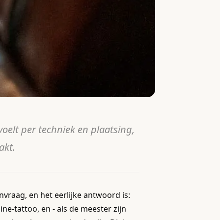
 voelt per techniek en plaatsing,
akt.
nvraag, en het eerlijke antwoord is:
ne-tattoo, en - als de meester zijn