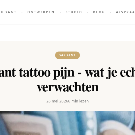
AK YANT
ONTWERPEN
STUDIO
BLOG
AFSPRA
SAK YANT
nt tattoo pijn - wat je e
verwachten
26 mei 2026
6
min lezen