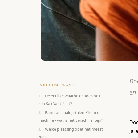
Doe
INHOUDSOPGAVE
en 
De eerlijke waarheid: hoe voelt
een Sak Yant écht?
Bamboe naald, stalen Khem of
machine - wat is het verschil in pijn?
Doe
Welke plaatsing doet het meest
ja,
zeer?