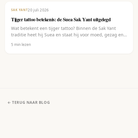
20 juli 2026
SAK YANT
Tijger tattoo betekenis: de Suea Sak Yant uitgelegd
Wat betekent een tijger tattoo? Binnen de Sak Yant
traditie heet hij Suea en staat hij voor moed, gezag en
bescherming. Uitleg plus de varianten.
5
min lezen
← TERUG NAAR BLOG