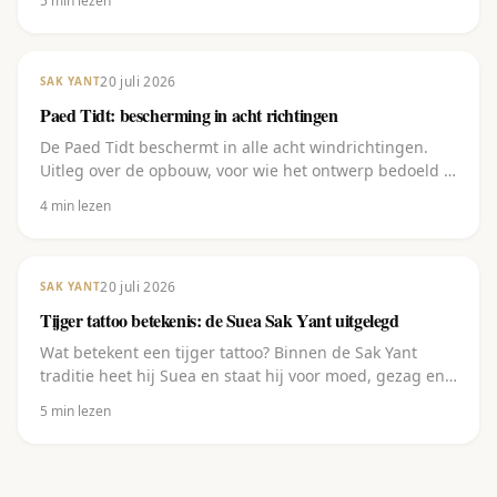
5
min lezen
20 juli 2026
SAK YANT
Paed Tidt: bescherming in acht richtingen
De Paed Tidt beschermt in alle acht windrichtingen.
Uitleg over de opbouw, voor wie het ontwerp bedoeld is
en waar je het laat zetten.
4
min lezen
20 juli 2026
SAK YANT
Tijger tattoo betekenis: de Suea Sak Yant uitgelegd
Wat betekent een tijger tattoo? Binnen de Sak Yant
traditie heet hij Suea en staat hij voor moed, gezag en
bescherming. Uitleg plus de varianten.
5
min lezen