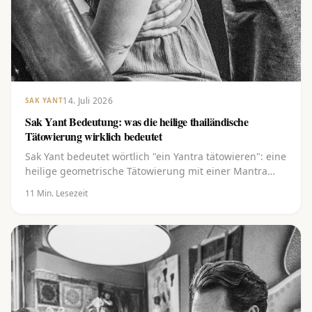
14. Juli 2026
SAK YANT
Sak Yant Bedeutung: was die heilige thailändische
Tätowierung wirklich bedeutet
Sak Yant bedeutet wörtlich "ein Yantra tätowieren": eine
heilige geometrische Tätowierung mit einer Mantra
und einer Segnung. Entdecke die vielschichtige
11
Min. Lesezeit
Bedeutung hinter den Linien, der Khom-Schrift und
den bekanntesten Yants, von Gao Yord bis Hah Taew.