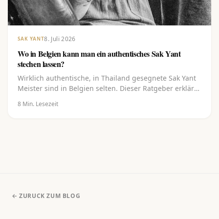
8. Juli 2026
SAK YANT
Wo in Belgien kann man ein authentisches Sak Yant
stechen lassen?
Wirklich authentische, in Thailand gesegnete Sak Yant
Meister sind in Belgien selten. Dieser Ratgeber erklärt,
was ein Sak Yant authentisch macht, wo du in und um
8
Min. Lesezeit
Belgien hingehen kannst, worauf du achten solltest
und wie du ein Design wählst und bei einem
gesegneten Meister buchst.
← ZURUCK ZUM BLOG