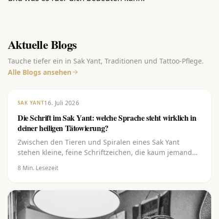
Aktuelle Blogs
Tauche tiefer ein in Sak Yant, Traditionen und Tattoo-Pflege.
Alle Blogs ansehen
16. Juli 2026
SAK YANT
Die Schrift im Sak Yant: welche Sprache steht wirklich in
deiner heiligen Tätowierung?
Zwischen den Tieren und Spiralen eines Sak Yant
stehen kleine, feine Schriftzeichen, die kaum jemand
lesen kann. Und doch tragen gerade sie den Kern.
8
Min. Lesezeit
Erfahre, welche Schrift es ist (Khom), aus welcher
Sprache sie stammt (Pali), was die Buchstaben (Kata)
bedeuten und warum du sie niemals einfach aus dem
Internet kopieren lassen solltest.