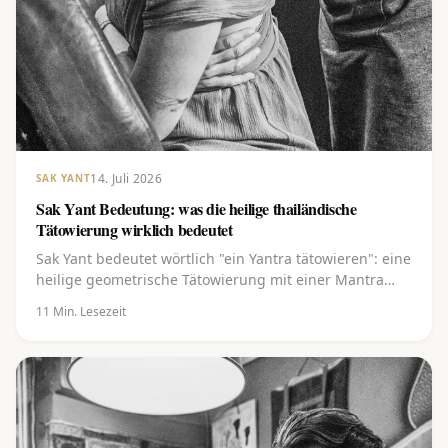
14. Juli 2026
SAK YANT
Sak Yant Bedeutung: was die heilige thailändische
Tätowierung wirklich bedeutet
Sak Yant bedeutet wörtlich "ein Yantra tätowieren": eine
heilige geometrische Tätowierung mit einer Mantra
und einer Segnung. Entdecke die vielschichtige
11
Min. Lesezeit
Bedeutung hinter den Linien, der Khom-Schrift und
den bekanntesten Yants, von Gao Yord bis Hah Taew.