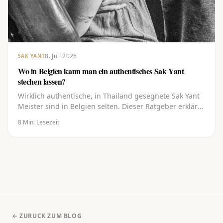
8. Juli 2026
SAK YANT
Wo in Belgien kann man ein authentisches Sak Yant
stechen lassen?
Wirklich authentische, in Thailand gesegnete Sak Yant
Meister sind in Belgien selten. Dieser Ratgeber erklärt,
was ein Sak Yant authentisch macht, wo du in und um
8
Min. Lesezeit
Belgien hingehen kannst, worauf du achten solltest
und wie du ein Design wählst und bei einem
gesegneten Meister buchst.
← ZURUCK ZUM BLOG