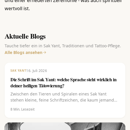
und einer erneuerten Zeremonie - was auch spirituell
wertvoll ist.
Aktuelle Blogs
Tauche tiefer ein in Sak Yant, Traditionen und Tattoo-Pflege.
Alle Blogs ansehen
16. Juli 2026
SAK YANT
Die Schrift im Sak Yant: welche Sprache steht wirklich in
deiner heiligen Tätowierung?
Zwischen den Tieren und Spiralen eines Sak Yant
stehen kleine, feine Schriftzeichen, die kaum jemand
lesen kann. Und doch tragen gerade sie den Kern.
8
Min. Lesezeit
Erfahre, welche Schrift es ist (Khom), aus welcher
Sprache sie stammt (Pali), was die Buchstaben (Kata)
bedeuten und warum du sie niemals einfach aus dem