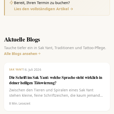
Bereit, Ihren Termin zu buchen?
Lies den vollständigen Artikel →
Aktuelle Blogs
Tauche tiefer ein in Sak Yant, Traditionen und Tattoo-Pflege.
Alle Blogs ansehen
16. Juli 2026
SAK YANT
Die Schrift im Sak Yant: welche Sprache steht wirklich in
deiner heiligen Tätowierung?
Zwischen den Tieren und Spiralen eines Sak Yant
stehen kleine, feine Schriftzeichen, die kaum jemand
lesen kann. Und doch tragen gerade sie den Kern.
8
Min. Lesezeit
Erfahre, welche Schrift es ist (Khom), aus welcher
Sprache sie stammt (Pali), was die Buchstaben (Kata)