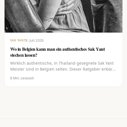
8. Juli 2026
SAK YANT
Wo in Belgien kann man ein authentisches Sak Yant
stechen lassen?
Wirklich authentische, in Thailand gesegnete Sak Yant
Meister sind in Belgien selten. Dieser Ratgeber erklärt,
was ein Sak Yant authentisch macht, wo du in und um
8
Min. Lesezeit
Belgien hingehen kannst, worauf du achten solltest
und wie du ein Design wählst und bei einem
gesegneten Meister buchst.