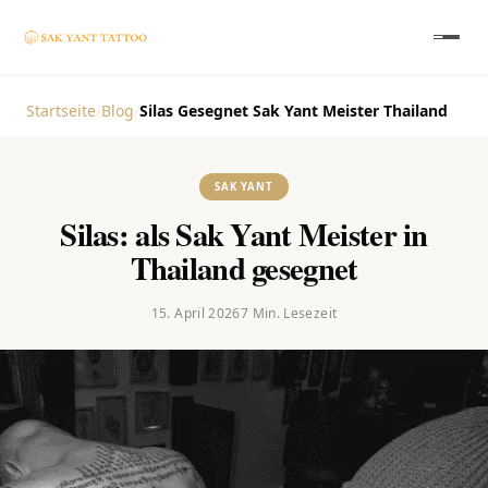
Startseite
/
Blog
/
Silas Gesegnet Sak Yant Meister Thailand
SAK YANT
Silas: als Sak Yant Meister in
Thailand gesegnet
15. April 2026
7
Min. Lesezeit