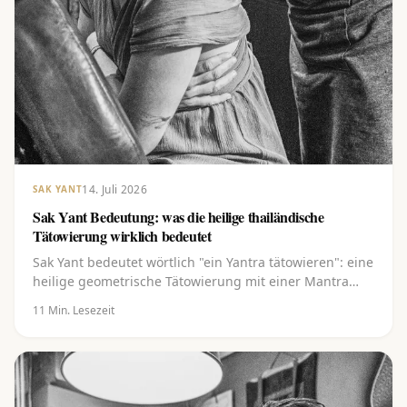
14. Juli 2026
SAK YANT
Sak Yant Bedeutung: was die heilige thailändische
Tätowierung wirklich bedeutet
Sak Yant bedeutet wörtlich "ein Yantra tätowieren": eine
heilige geometrische Tätowierung mit einer Mantra
und einer Segnung. Entdecke die vielschichtige
11
Min. Lesezeit
Bedeutung hinter den Linien, der Khom-Schrift und
den bekanntesten Yants, von Gao Yord bis Hah Taew.