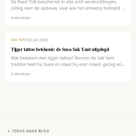
De Paed Tidt beschermt in alle acht windrichtingen.
Uitleg over de opbouw, voor wie het ontwerp bedoeld is
en waar je het laat zetten.
4
min lezen
20 juli 2026
SAK YANT
Tijger tattoo betekenis: de Suea Sak Yant uitgelegd
Wat betekent een tijger tattoo? Binnen de Sak Yant
traditie heet hij Suea en staat hij voor moed, gezag en
bescherming. Uitleg plus de varianten.
5
min lezen
← TERUG NAAR BLOG